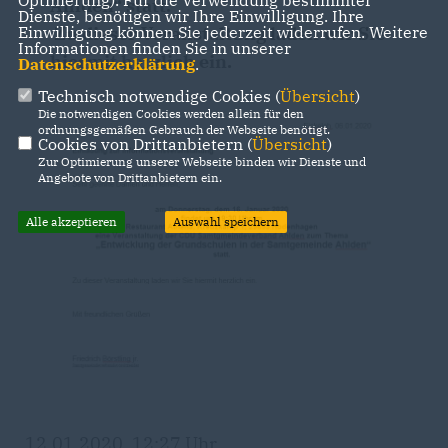
Optmierung). Für die Verwendung bestimmter
Ahlden“ statt.
Dienste, benötigen wir Ihre Einwilligung. Ihre
Zu dieser Veranstaltung laden wir Sie
Einwilligung können Sie jederzeit widerrufen. Weitere
Informationen finden Sie in unserer
hiermit herzlich ein.
Datenschutzerklärung
.
Technisch notwendige Cookies (
Übersicht
)
Die notwendigen Cookies werden allein für den
ordnungsgemäßen Gebrauch der Webseite benötigt.
Cookies von Drittanbietern (
Übersicht
)
Zur Optimierung unserer Webseite binden wir Dienste und
Angebote von Drittanbietern ein.
Alle akzeptieren
Auswahl speichern
12.01.2020, 12:27 Uhr